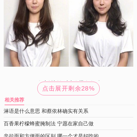
女生斜刘海过肩发烫发发型
点击展开剩余
28%
翘起来的头发有着比较柔和的时尚魅力，女生斜刘海过
相关推荐
肩发烫发发型设计，在从内扣的发卷梳到外翘的模样。
打理卷发的时候发现头发不听话，不内扣反而外翘就可
淋语是什么意思 和蔡依林确实有关系
以试试这么做发型。
百香果柠檬蜂蜜腌制法 宁愿在家自己做
辛拉面和方便面的区别 哪一个才是好吃的